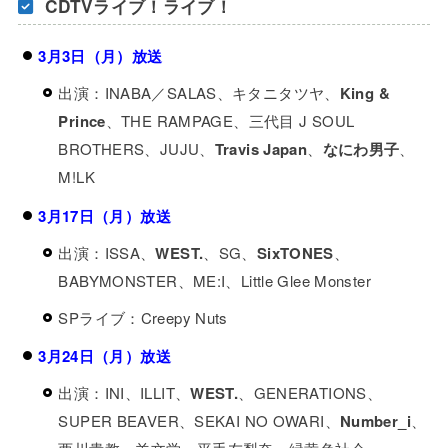
CDTVライブ！ライブ！
3月3日（月）放送
出演：INABA／SALAS、キタニタツヤ、
King &
Prince
、THE RAMPAGE、三代目 J SOUL
BROTHERS、JUJU、
Travis Japan
、
なにわ男子
、
M!LK
3月17日（月）放送
出演：ISSA、
WEST.
、SG、
SixTONES
、
BABYMONSTER、ME:I、Little Glee Monster
SPライブ：Creepy Nuts
3月24日（月）放送
出演：INI、ILLIT、
WEST.
、GENERATIONS、
SUPER BEAVER、SEKAI NO OWARI、
Number_i
、