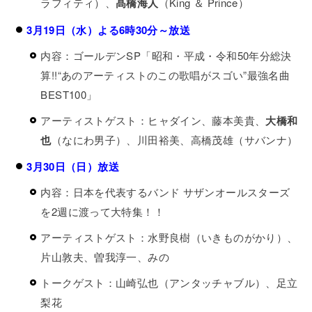
ラフィティ）、
髙橋海人
（King ＆ Prince）
3月19日（水）よる6時30分～放送
内容：ゴールデンSP「昭和・平成・令和50年分総決
算!!“あのアーティストのこの歌唱がスゴい”最強名曲
BEST100」
アーティストゲスト：ヒャダイン、藤本美貴、
大橋和
也
（なにわ男子）、川田裕美、高橋茂雄（サバンナ）
3月30日（日）放送
内容：日本を代表するバンド サザンオールスターズ
を2週に渡って大特集！！
アーティストゲスト：水野良樹（いきものがかり）、
片山敦夫、曽我淳一、みの
トークゲスト：山崎弘也（アンタッチャブル）、足立
梨花