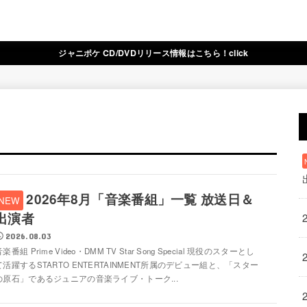
ジャニポケ CD/DVDリリース情報はこちら！click
2026年8月「音楽番組」一覧 放送日＆
出演者
2026.08.03
楽番組 Prime Video・DMM TV Star Song Special 現役のスターとし
て活躍するSTARTO ENTERTAINMENT所属のデビュー組と、「スター
の原石」であるジュニアの音楽ライブ・トーク...